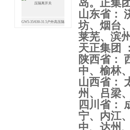
岛。正集团
GW5-35/630-31.5户外高压隔
山东省：
离开关
坊、烟台
莱芜、滨
天正集团 
西安FZW28-12户外高压真
陕西省：
空断路器
中、榆林、
山西省：
州、吕梁、
SF6负荷开关高压电缆分支
四川省： 
箱
宁、内江
中、达州、