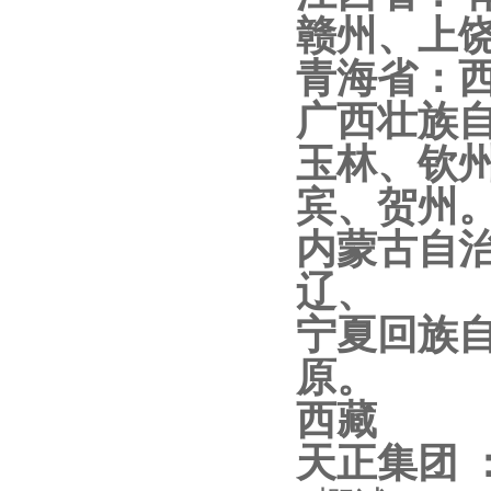
赣州、上
青海省：
广西壮族
玉林、钦
宾、贺州。
内蒙古自
辽、
宁夏回族
原。
西藏
天正集团 