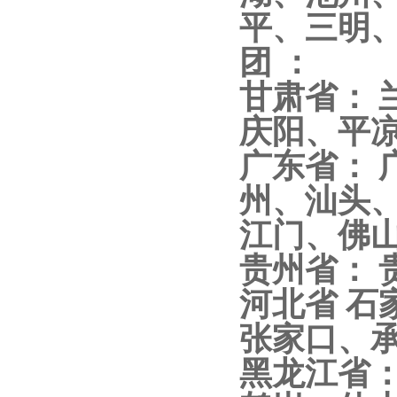
平、三明
团 ：
甘肃省：
庆阳、平
广东省：
州、汕头
江门、佛
贵州省： 
河北省 
张家口、承
黑龙江省：