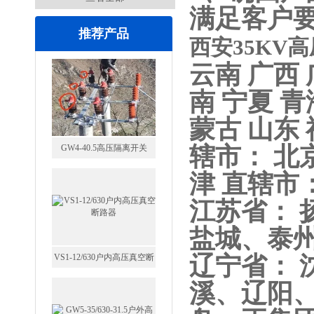
满足客户
推荐产品
西安35KV
云南 广西 
南 宁夏 青
GW4-40.5高压隔离开关
蒙古 山东 
辖市： 北京
津 直辖市：
江苏省：
VS1-12/630户内高压真空断
盐城、泰
路器
辽宁省：
溪、辽阳