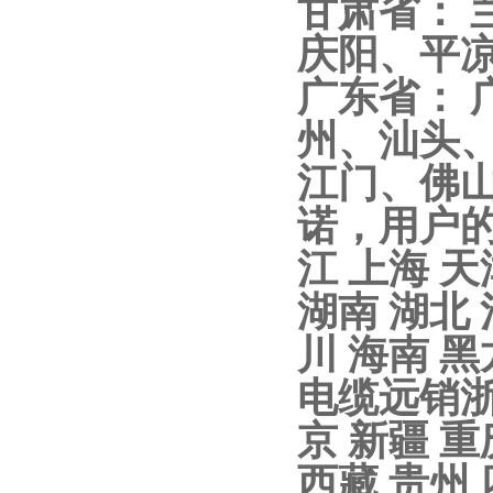
甘肃省：
庆阳、平
10KV高压户外智能真空断
广东省：
路器
州、汕头
江门、佛
诺，用户
西安ZW32-12Y预付费高压
江 上海 天
计量式真空断路器
湖南 湖北 
川 海南 黑
电缆远销浙江
ZW8-12户外高压智能、永磁
京 新疆 重
真空断路器
西藏 贵州 