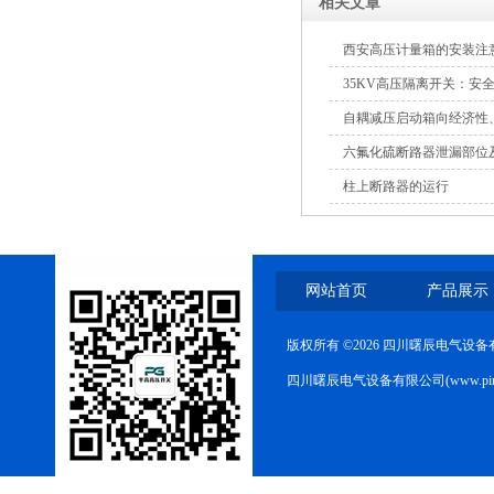
箱
相关文章
西安高压计量箱的安装注
35KV高压隔离开关：安
自耦减压启动箱向经济性
高压双电源自动切换开关
六氟化硫断路器泄漏部位
柱上断路器的运行
网站首页
产品展示
西安户外真空断路器
版权所有 ©2026 四川曙辰电气设
四川曙辰电气设备有限公司(www.ping
10KV预付费型高压真空断