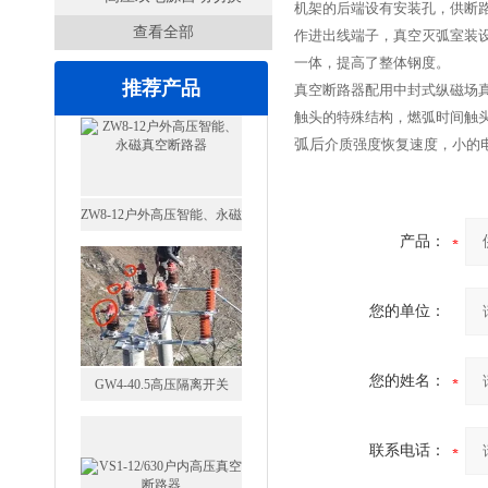
机架的后端设有安装孔，
供
断
查看全部
开关
作进出线端子，真空灭弧室装
一体，提高了整体钢度。
推荐产品
真空断路器配用中封式纵磁场
触头的特殊结构，燃弧时间触
弧后
介质强度恢复速度，小的
产品：
GW4-40.5高压隔离开关
您的单位：
您的姓名：
VS1-12/630户内高压真空断
联系电话：
路器