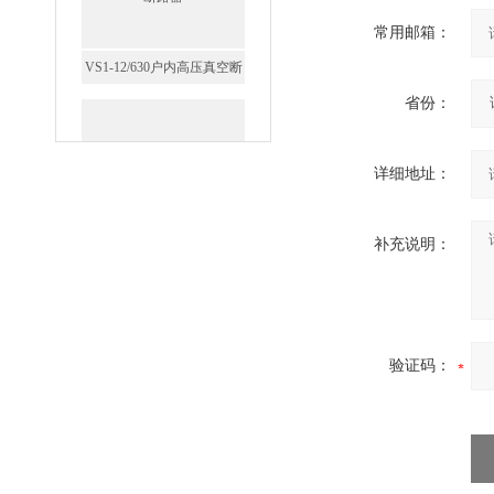
常用邮箱：
省份：
GW5-35/630-31.5户外高压隔
离开关
详细地址：
补充说明：
西安FZW28-12户外高压真
空断路器
验证码：
SF6负荷开关高压电缆分支