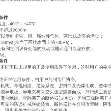
条件
温度
: -40
℃
～
+40
℃
；
不超过
2000m;
可以受到尘埃、烟、腐蚀性气体、蒸汽或盐雾的污染；
过
34m/s(
相当于圆柱表面上的
700Pa)
；
设备和控制设备处部的振动或地动是可以忽略的；
级。
条件
在不同于以上规定的正常使用条件下使用，这时用户的要求
述正常使用条件，由用户与制造厂协商。
动机构、导电回路、绝缘系统、密封件及壳体组成。整体
静端导电板、导电夹与真空灭弧室连接而成，外绝缘主要
为复合绝缘。带隔离刀的断路器
(
见图
5)
，另增三极隔离开
有可靠的防误机械联锁装置。断路器处在合闸位置时，隔
时，隔离开关才能进行分、合闸操作。