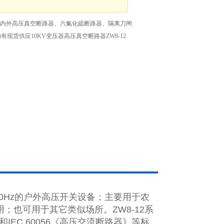
V户内外高压真空断路器、六氟化硫断路器、隔离刀闸
现货供应10KV变压器高压真空断路器ZW8-12
0Hz
的户外高压开关设备；主要用于农
用；也可用于其它类似场所。
ZW8-12
系
和
IEC 60056
《高压交流断路器》等标