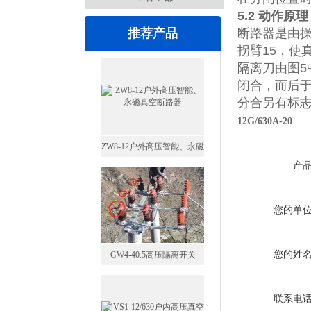
5.2
动作原理
推荐产品
断路器是由
拐臂
15
，使
ZW8-12户外高压智能、永磁
隔离刀由图
5
真空断路器
闭合，而后
分合另有标
12G/630A-20
产
GW4-40.5高压隔离开关
您的单
您的姓
VS1-12/630户内高压真空断
联系电
路器