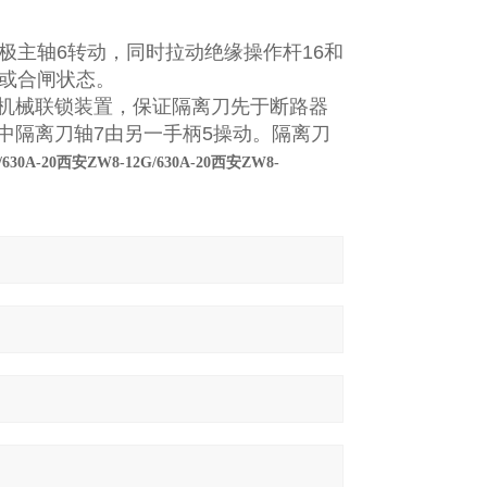
极主轴
6
转动，同时拉动绝缘操作杆
16
和
或合闸状态。
机械联锁装置，保证隔离刀先于断路器
中隔离刀轴
7
由另一手柄
5
操动。隔离刀
/630A-20西安ZW8-12G/630A-20西安ZW8-