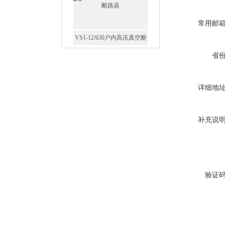
常用邮
GW5-35/630-31.5户外高压隔
省
离开关
详细地
补充说
西安FZW28-12户外高压真
空断路器
验证
SF6负荷开关高压电缆分支