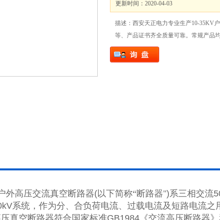
更新时间：2020-04-03
描述：西安天正电力专业生产10-35K
等、产品证书齐全质量可靠。常规产品均有
户外高压交流真空断路器
(
以下简称
“
断路器
"
)
系三相交流
5
0kV
系统，作为分、合负荷电流、过载电流及短路电流之
高压真空断路器符合国家标准
GB1984
《交流高压断路器》