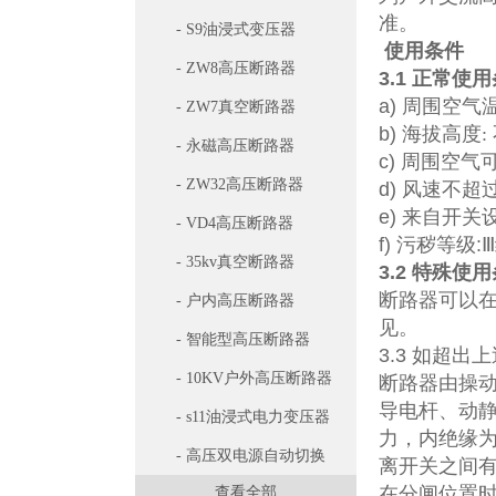
准。
- S9油浸式变压器
使用条件
- ZW8高压断路器
3.1
正常使用
a)
周围空气
- ZW7真空断路器
b)
海拔高度
:
- 永磁高压断路器
c)
周围空气
- ZW32高压断路器
d)
风速不超
e)
来自开关
- VD4高压断路器
f)
污秽等级
:
Ⅲ
- 35kv真空断路器
3.2
特殊使用
断路器可以
- 户内高压断路器
见。
- 智能型高压断路器
3.3
如超出上
- 10KV户外高压断路器
断路器由操
导电杆、动
- s11油浸式电力变压器
力，内绝缘
- 高压双电源自动切换
离开关之间
在分闸位置
查看全部
开关