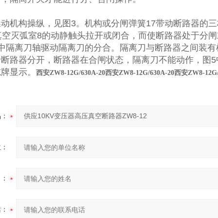
操动机构操纵，见图
3
。机构或分闸弹簧
17
带动断路器的三
真空灭弧室
8
的动静触头拉开或闭合，而使断路器处于分闸
中隔离刀轴驱动隔离刀的分合。隔离刀与断路器之间装有
于断路器分开，断路器在合闸状态，隔离刀不能动作，图
5
志牌显示。
西安ZW8-12G/630A-20西安ZW8-12G/630A-20西安ZW8-12G
品：
位：
名：
话：