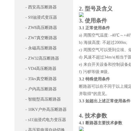
- 西安高压断路器
2.
型号及含义
- S9油浸式变压器
3.
使用条件
- ZW8高压断路器
3.1
正常使用条件
a) 周围空气温度: -40℃～+4
- ZW7真空断路器
b) 海拔高度: 不超过2000m;
- 永磁高压断路器
c) 周围空气可以受到尘埃
d) 风速不超过34m/s(相当于
- ZW32高压断路器
e) 来自开关设备和控制设
- VD4高压断路器
f) 污秽等级:Ⅲ级。
- 35kv真空断路器
3.2
特殊使用条件
断路器可以在不同于以上规
- 户内高压断路器
并取得*的意见。
- 智能型高压断路器
3.3
如超出上述正常使用条件
- 10KV户外高压断路器
4.
技术参数
- s11油浸式电力变压器
4.1
断路器主要技术参数
- 高压双电源自动切换