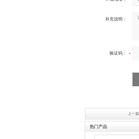
补充说明：
西安户外真空断路器
验证码：
10KV预付费型高压真空断
路器
上一篇 
热门产品