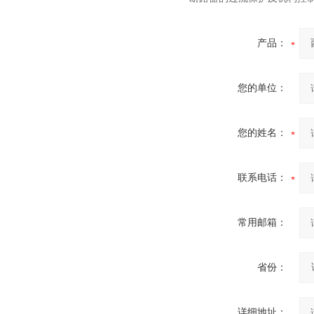
离开关
产品：
您的单位：
西安FZW28-12户外高压真
空断路器
您的姓名：
联系电话：
SF6负荷开关高压电缆分支
箱
常用邮箱：
省份：
高压双电源自动切换开关
详细地址：