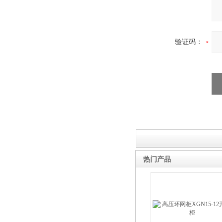
路器
验证码：
10KV高压户外智能真空断
路器
西安ZW32-12Y预付费高压
热门产品
计量式真空断路器