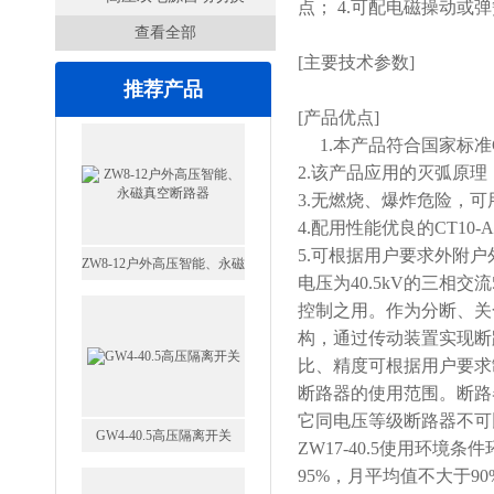
点； 4.可配电磁操动或
查看全部
开关
[主要技术参数]
推荐产品
[产品优点]
1.本产品符合国家标准G
2.该产品应用的灭弧原
3.无燃烧、爆炸危险，
4.配用性能优良的CT1
5.可根据用户要求外附户外
GW4-40.5高压隔离开关
电压为
40.5kV
的三相交流
控制之用。作为分断、关
构，通过传动装置实现断
比、精度可根据用户要求
断路器的使用范围。
断路
它同电压等级断路器不可
VS1-12/630户内高压真空断
ZW17-40.5
使用环境条件
路器
95%
，月平均值不大于
90