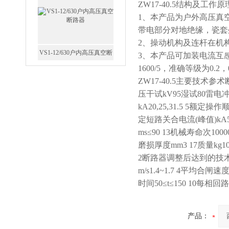
ZW17-40.5
结构及工作原
1
、本产品为户外高压真
带电部分对地绝缘，瓷套
2
、操动机构及连杆在机
3
、本产品可加装电流互
GW5-35/630-31.5户外高压隔
1600/5
，准确等级为
0.2
，
离开关
ZW17-40.5
主要技术参术
压干试
kV95
湿试
80
雷电
kA20,25,31.5 5
额定操作
定短路关合电流
(
峰值
)kA5
ms≤90 13
机械寿命次
1000
西安FZW28-12户外高压真
磨损厚度
mm3 17
质量
kg1
空断路器
2
断路器调整后达到的技
m/s1.4~1.7 4
平均合闸速
时间
50≤t≤150 10
每相回路
SF6负荷开关高压电缆分支
产品：