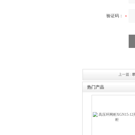
箱
验证码：
高压双电源自动切换开关
上一篇 :
攀
西安户外真空断路器
热门产品
10KV预付费型高压真空断