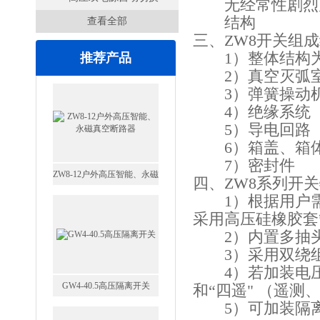
无经常性剧烈
结构
查看全部
开关
三、ZW8开关组
1）整体结构为
推荐产品
2）真空灭弧
ZW8-12户外高压智能、永磁
3）弹簧操动
真空断路器
4）绝缘系统
5）导电回路
6）箱盖、箱
7）密封件
四、ZW8系列开
GW4-40.5高压隔离开关
1）根据用户需要可
采用高压硅橡胶套
2）内置多抽头
3）采用双绕组
4）若加装电压
和“四遥" （遥
VS1-12/630户内高压真空断
5）可加装隔