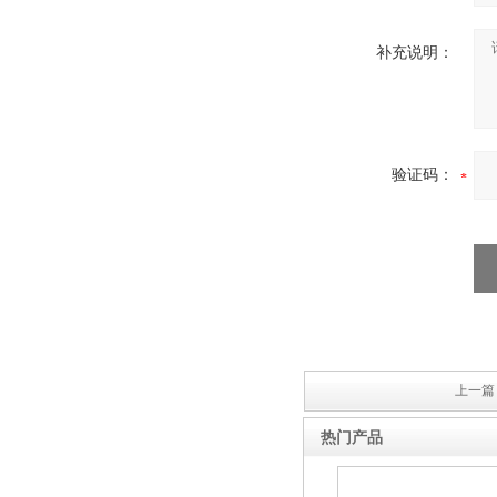
箱
补充说明：
高压双电源自动切换开关
验证码：
西安户外真空断路器
上一篇 
热门产品