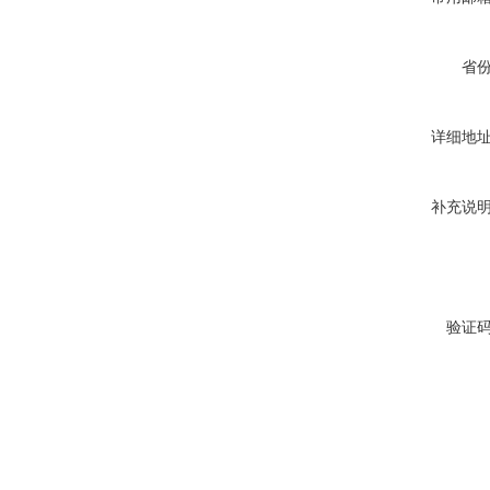
省
高压双电源自动切换开关
详细地
补充说
西安户外真空断路器
验证
10KV预付费型高压真空断
路器