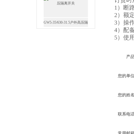
订货时用
1）断路
2）额定
GW5-35/630-31.5户外高压隔
3）操作
离开关
4）配备
5）使用
产
西安FZW28-12户外高压真
空断路器
您的单
您的姓
SF6负荷开关高压电缆分支
联系电
箱
常用邮