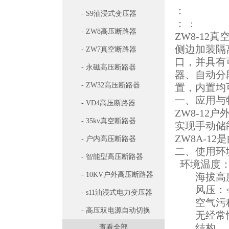
：
- S9油浸式变压器
： :
- ZW8高压断路器
ZW8-1
侧边加装隔
- ZW7真空断路器
口，并具有
- 永磁高压断路器
器、自动分
- ZW32高压断路器
置，内置均
一、应用与
- VD4高压断路器
ZW8-1
- 35kv真空断路器
实现手动储
ZW8A-1
- 户内高压断路器
二、使用环
- 智能型高压断路器
环境温度：上
- 10KV户外高压断路器
海拔高度：
风压：≤70
- s11油浸式电力变压器
空气污秽程
- 高压双电源自动切换
无经常性
结构
查看全部
开关