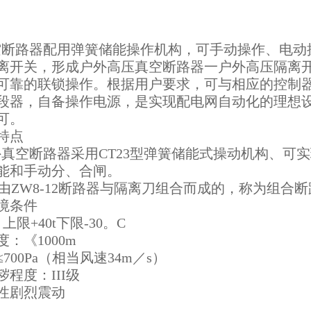
2真空断路器配用弹簧储能操作机构，可手动操作、电
离开关，形成户外高压真空断路器一户外高压隔离
可靠的联锁操作。根据用户要求，可与相应的控制
段器，自备操作电源，是实现配电网自动化的理想
可。
特点
2户外真空断路器采用CT23型弹簧储能式操动机构、
能和手动分、合闸。
2是由ZW8-12断路器与隔离刀组合而成的，称为组
境条件
限+40t下限-30。C
《1000m
0Pa（相当风速34m／s）
度：III级
剧烈震动