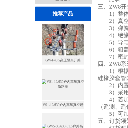
三、ZW8
1）整体
推荐产品
2）真空
3）弹簧
4）绝缘
5）导
6）箱盖
7）密封
GW4-40.5高压隔离开关
四、ZW8
1）根据用户
硅橡胶套管
2）内置
3）采用
4）若加装
VS1-12/630户内高压真空断
（遥测、遥
路器
5）可加
五、订货须