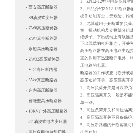
1、ZN12-12型户内高压真空
- 西安高压断路器
2、产品介绍ZN12-12
操作功能齐全，无危险，维
- S9油浸式变压器
3、尤其适用于开断重要负
- ZW8高压断路器
室、操动机构及支撑部分组
绝缘子。下出线端上有软连
- ZW7真空断路器
下出线端的杠杆相连，开关
- 永磁高压断路器
高压断路器在高压电路中起
置的作用下迅速断开电路，
- ZW32高压断路器
压电路的电器。
- VD4高压断路器
断路器的工作状态（断开或
- 35kv真空断路器
高压负荷开关、高压隔离开
1、高压负荷开关是可以带
- 户内高压断路器
2、高压隔离开关一般是不
- 智能型高压断路器
单一些。
3、高压负荷开关和高压隔
- 10KV户外高压断路器
4、高压隔离开关不具备保
- s11油浸式电力变压器
5、高压断路器的开断容量
- 高压双电源自动切换
护等功能。