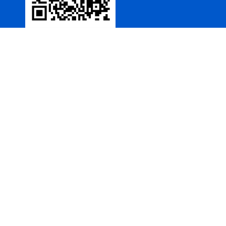
箱
高压双电源自动切换开关
西安户外真空断路器
10KV预付费型高压真空断