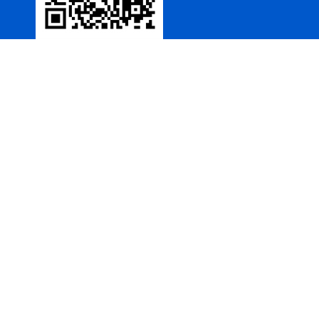
SF6负荷开关高压电缆分支
箱
高压双电源自动切换开关
西安户外真空断路器